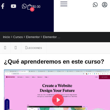
$
0.00
0
Elementor Express (Para no Programadores)
Inicio
Cursos
Elementor
LECCIONES
¿Qué aprenderemos en este curso?