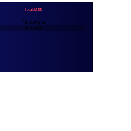
Total
$
0.00
Tu compra
Tu carro