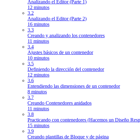
Analizando el Editor (Parte 1)
12 minutos
3.2
Analizando el Editor (Parte 2)
16 minutos
3.3
Creando y analizando los contenedores
11 minutos
3.4
Ajustes básicos de un contenedor
10 minutos
3.5
Definiendo la dirección del contenedor
12 minutos
3.6
Entendiendo las dimensiones de un contenedor
8 minutos
3.7
Creando Contenedores anidados
11 minutos
3.8
Practicando con contenedores (Hacemos un Diseño Resp
15 minutos
3.9
Creando plantillas de Bloque y de página