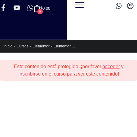
$
0.00
0
Elementor Express (Para no Programadores)
Inicio
Cursos
Elementor
Este contenido está protegido, ¡por favor
acceder
y
inscribirse
en el curso para ver este contenido!