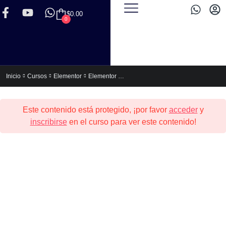
$
0.00
0
Elementor Express (Para no Programadores)
Inicio
Cursos
Elementor
Este contenido está protegido, ¡por favor
acceder
y
inscribirse
en el curso para ver este contenido!