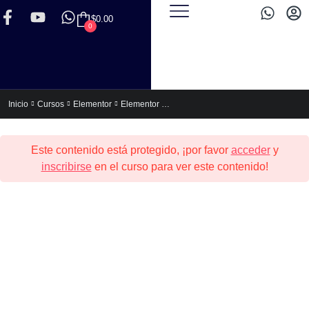
$
0.00
0
Elementor Express (Para no Programadores)
Inicio
Cursos
Elementor
Este contenido está protegido, ¡por favor
acceder
y
inscribirse
en el curso para ver este contenido!