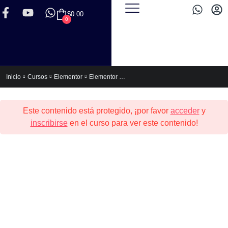
$
0.00
0
Elementor Express (Para no Programadores)
Inicio
Cursos
Elementor
Este contenido está protegido, ¡por favor
acceder
y
inscribirse
en el curso para ver este contenido!