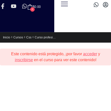
$
0.00
0
Curso profesional de HTML5 y CSS3
Inicio
Cursos
Css
Este contenido está protegido, ¡por favor
acceder
y
inscribirse
en el curso para ver este contenido!