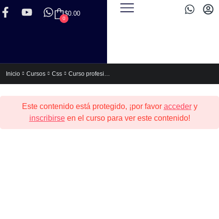
$
0.00
0
Curso profesional de HTML5 y CSS3
Inicio
Cursos
Css
Este contenido está protegido, ¡por favor
acceder
y
inscribirse
en el curso para ver este contenido!