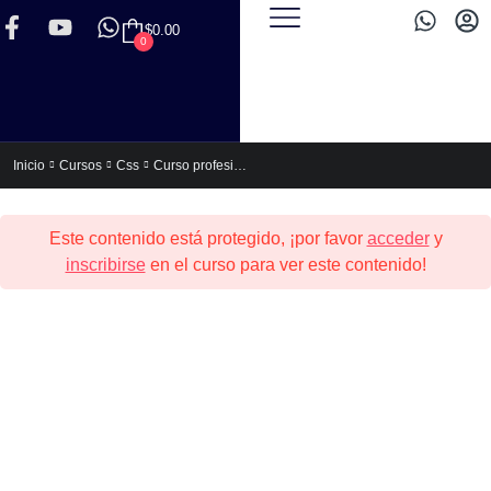
$
0.00
0
Curso profesional de HTML5 y CSS3
Inicio
Cursos
Css
Este contenido está protegido, ¡por favor
acceder
y
inscribirse
en el curso para ver este contenido!