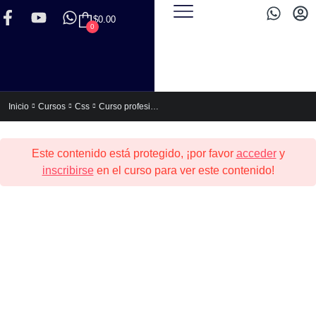
$
0.00
0
Curso profesional de HTML5 y CSS3
Inicio
Cursos
Css
Este contenido está protegido, ¡por favor
acceder
y
inscribirse
en el curso para ver este contenido!