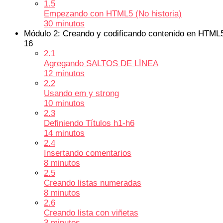
1.5
Empezando con HTML5 (No historia)
30 minutos
Módulo 2: Creando y codificando contenido en HTML
16
2.1
Agregando SALTOS DE LÍNEA
12 minutos
2.2
Usando em y strong
10 minutos
2.3
Definiendo Títulos h1-h6
14 minutos
2.4
Insertando comentarios
8 minutos
2.5
Creando listas numeradas
8 minutos
2.6
Creando lista con viñetas
3 minutos