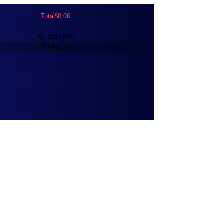
Total
$
0.00
Tu compra
Tu carro