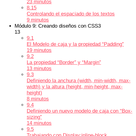
23 minutos
8.15
Controlando el espaciado de los textos
9 minutos
Módulo 9: Creando diseños con CSS3
13
9.1
El Modelo de caja y la propiedad “Padding”
19 minutos
9.2
La propiedad “Border” y “Margin”
13 minutos
9.3
Definiendo la anchura (width, min-width, max-
width) y la altura (height, min-height, max-
height)
8 minutos
9.4
Definiendo un nuevo modelo de caja con “Box-
sizing”
14 minutos
9.5
Trabajando con Display:inline-block