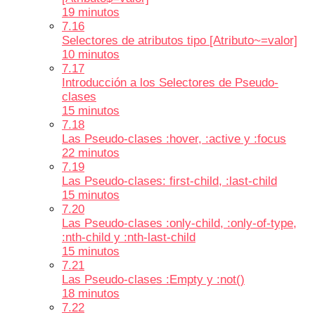
19 minutos
7.16
Selectores de atributos tipo [Atributo~=valor]
10 minutos
7.17
Introducción a los Selectores de Pseudo-
clases
15 minutos
7.18
Las Pseudo-clases :hover, :active y :focus
22 minutos
7.19
Las Pseudo-clases: first-child, :last-child
15 minutos
7.20
Las Pseudo-clases :only-child, :only-of-type,
:nth-child y :nth-last-child
15 minutos
7.21
Las Pseudo-clases :Empty y :not()
18 minutos
7.22