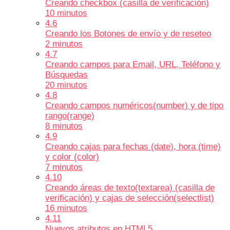
Creando checkbox (casilla de verificación)
10 minutos
4.6
Creando los Botones de envío y de reseteo
2 minutos
4.7
Creando campos para Email, URL, Teléfono y
Búsquedas
20 minutos
4.8
Creando campos numéricos(number) y de tipo
rango(range)
8 minutos
4.9
Creando cajas para fechas (date), hora (time)
y color (color)
7 minutos
4.10
Creando áreas de texto(textarea) (casilla de
verificación) y cajas de selección(selectlist)
16 minutos
4.11
Nuevos atributos en HTML5