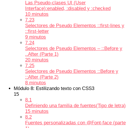
Las Pseudo-clases UI (User
Interface):enabled, :disabled y :checked
10 minutos
7.23
Selectores de Pseudo Elementos ::first-lines y
::first-letter
9 minutos
7.24
Selectores de Pseudo Elementos – ::Before y
..After (Parte 1)
20 minutos
7.25
Selectores de Pseudo Elementos ::Before y
::After (Parte 2)
8 minutos
Módulo 8: Estilizando texto con CSS3
15
8.1
Definiendo una familia de fuentes(Tipo de letra)
15 minutos
8.2
Fuentes personalizadas con @Font-face (parte