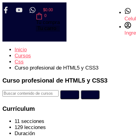
$
0.00
0
Celul
Tu compra
Tu carro
Ingr
Inicio
Cursos
Css
Curso profesional de HTML5 y CSS3
Curso profesional de HTML5 y CSS3
Currículum
11 secciones
129 lecciones
Duración