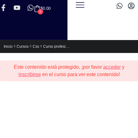
$
0.00
0
Curso profesional de HTML5 y CSS3
Inicio
Cursos
Css
Este contenido está protegido, ¡por favor
acceder
y
inscribirse
en el curso para ver este contenido!