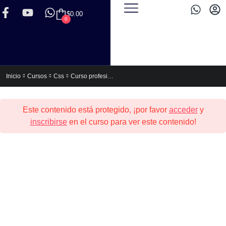
$
0.00
0
Curso profesional de HTML5 y CSS3
Inicio
Cursos
Css
Este contenido está protegido, ¡por favor
acceder
y
inscribirse
en el curso para ver este contenido!