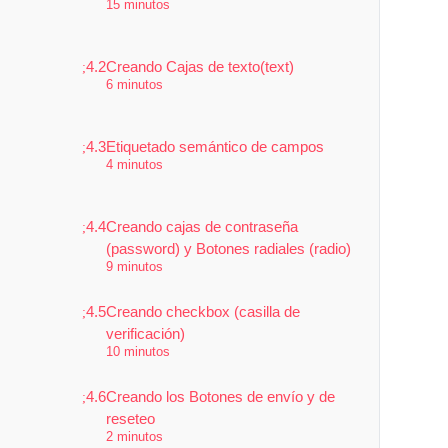
15 minutos
4.2
Creando Cajas de texto(text)
6 minutos
4.3
Etiquetado semántico de campos
4 minutos
4.4
Creando cajas de contraseña
(password) y Botones radiales (radio)
9 minutos
4.5
Creando checkbox (casilla de
verificación)
10 minutos
4.6
Creando los Botones de envío y de
reseteo
2 minutos