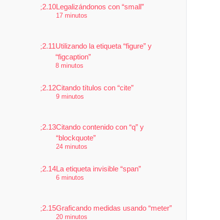
2.10
Legalizándonos con “small”
17 minutos
2.11
Utilizando la etiqueta “figure” y
“figcaption”
8 minutos
2.12
Citando títulos con “cite”
9 minutos
2.13
Citando contenido con “q” y
“blockquote”
24 minutos
2.14
La etiqueta invisible “span”
6 minutos
2.15
Graficando medidas usando “meter”
20 minutos