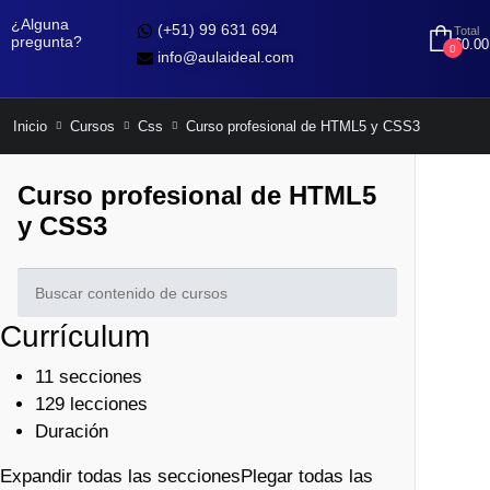
¿Alguna
(+51) 99 631 694
Total
pregunta?
$
0.00
0
info@aulaideal.com
Inicio
Cursos
Css
Curso profesional de HTML5 y CSS3
Curso profesional de HTML5
y CSS3
Currículum
11 secciones
129 lecciones
Duración
Expandir todas las secciones
Plegar todas las