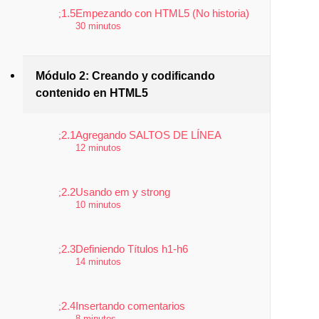
1.5
Empezando con HTML5 (No historia)
30 minutos
Módulo 2: Creando y codificando
contenido en HTML5
2.1
Agregando SALTOS DE LÍNEA
12 minutos
2.2
Usando em y strong
10 minutos
2.3
Definiendo Títulos h1-h6
14 minutos
2.4
Insertando comentarios
8 minutos