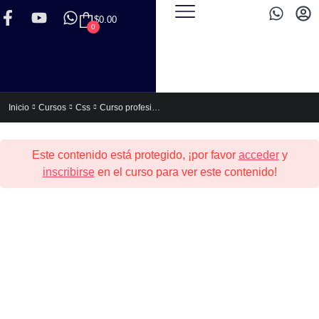
$
0.00
0
Curso profesional de HTML5 y CSS3
Inicio
Cursos
Css
Este contenido está protegido, ¡por favor
acceder
y
inscribirse
en el curso para ver este contenido!