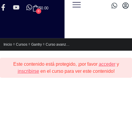
$
0.00
0
Curso avanzado de Gantry 5
Inicio
Cursos
Gantry
Este contenido está protegido, ¡por favor
acceder
y
inscribirse
en el curso para ver este contenido!