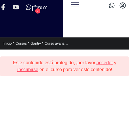
$
0.00
0
Curso avanzado de Gantry 5
Inicio
Cursos
Gantry
Este contenido está protegido, ¡por favor
acceder
y
inscribirse
en el curso para ver este contenido!