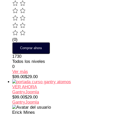
(0)
Comprar ahora
1730
Todos los niveles
0
Ver más
$99.00
$29.00
VER AHORA
Gantry
Joomla
$99.00
$29.00
Gantry
Joomla
Erick Mines