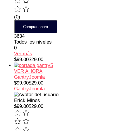
(0)
Comprar ahora
3634
Todos los niveles
0
Ver más
$99.00
$29.00
VER AHORA
Gantry
Joomla
$99.00
$29.00
Gantry
Joomla
Erick Mines
$99.00
$29.00