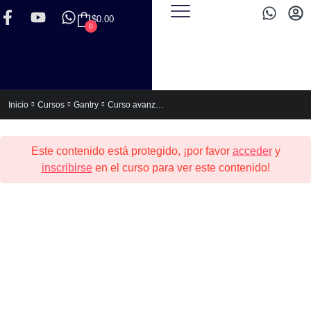
$
0.00
0
Curso avanzado de Gantry 5
Inicio
Cursos
Gantry
Este contenido está protegido, ¡por favor
acceder
y
inscribirse
en el curso para ver este contenido!