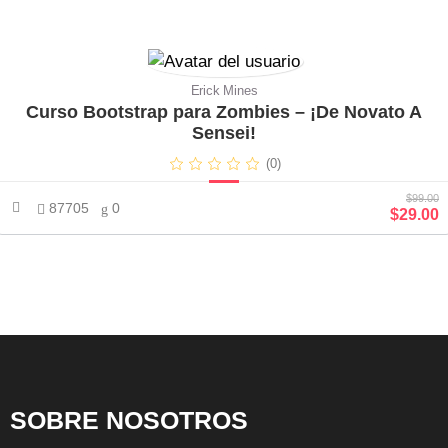
Erick Mines
Curso Bootstrap para Zombies – ¡De Novato A
Sensei!
(0)
$99.00
87705
0
$29.00
SOBRE NOSOTROS