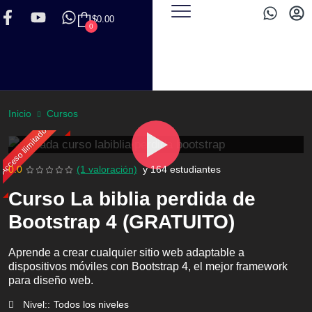
$
0.00
0
Inicio
Cursos
Acceso Ilimitado
0.0
(1 valoración)
y
164 estudiantes
Curso La biblia perdida de
Bootstrap 4 (GRATUITO)
Aprende a crear cualquier sitio web adaptable a
dispositivos móviles con Bootstrap 4, el mejor framework
para diseño web.
Nivel::
Todos los niveles