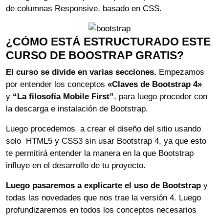
El componente Navbar – Creamos el menú desplegable
de columnas Responsive, basado en CSS.
Creando un Sitio Web Desde Cero con Bootstrap 4
El componente Navbar – Expandiendo el menú
(parte 7)
¿CÓMO ESTÁ ESTRUCTURADO ESTE
El componente Navbar – Trabajando con márgenes
Creando un Sitio Web Desde Cero con Bootstrap 4
automático
CURSO DE BOOSTRAP GRATIS?
(parte 8)
El curso se divide en varias secciones.
Empezamos
Creando un Sitio Web Desde Cero con Bootstrap 4
por entender los conceptos
«Claves de Bootstrap 4»
(parte 9)
y
“La filosofía Mobile First”
, para luego proceder con
la descarga e instalación de Bootstrap.
Luego procedemos a crear el diseño del sitio usando
solo HTML5 y CSS3 sin usar Bootstrap 4, ya que esto
te permitirá entender la manera en la que Bootstrap
influye en el desarrollo de tu proyecto.
Luego pasaremos a explicarte el uso de Bootstrap
y
todas las novedades que nos trae la versión 4. Luego
profundizaremos en todos los conceptos necesarios