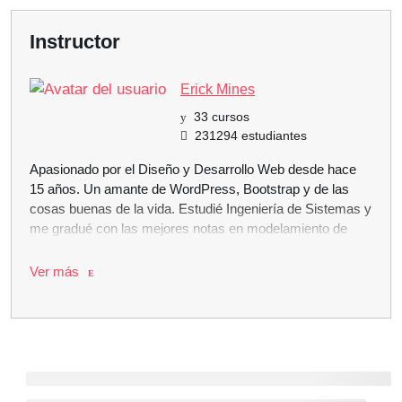
Instructor
Erick Mines
33 cursos
231294 estudiantes
Apasionado por el Diseño y Desarrollo Web desde hace
15 años. Un amante de WordPress, Bootstrap y de las
cosas buenas de la vida. Estudié Ingeniería de Sistemas y
me gradué con las mejores notas en modelamiento de
bases de datos, algoritmos, estructuras de datos, análisis
numérico, álgebra lineal, entre otros cursos.
Ver más
Adicionalmente a mis clases de universidad, siempre
estuve aprendiendo de forma autodidacta sobre distintas
tecnologías. También he desarrollado múltiples
aplicaciones con PHP, CSS, MySQL y JavaScript en mi
vida profesional. Me he especializado en el desarrollo de
aplicaciones educativas con Adobe Air y su desarrollo