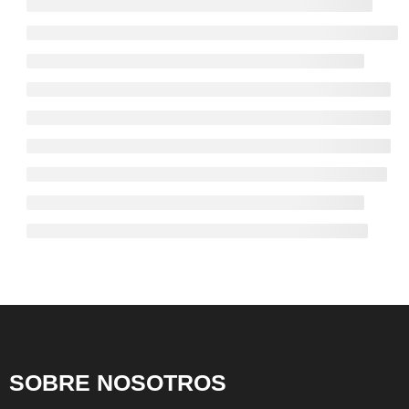
para dispositivos móviles. He estado pendiente de la
evolución de HTML5 y CSS3 casi desde los inicios de
estas tecnologías.
SOBRE NOSOTROS