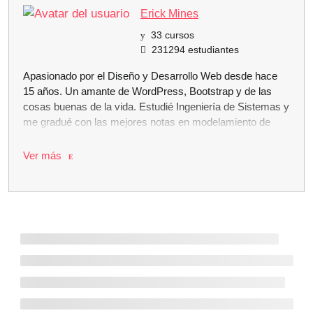
Erick Mines
33 cursos
231294 estudiantes
Apasionado por el Diseño y Desarrollo Web desde hace
15 años. Un amante de WordPress, Bootstrap y de las
cosas buenas de la vida. Estudié Ingeniería de Sistemas y
me gradué con las mejores notas en modelamiento de
bases de datos, algoritmos, estructuras de datos, análisis
numérico, álgebra lineal, entre otros cursos.
Ver más
Adicionalmente a mis clases de universidad, siempre
estuve aprendiendo de forma autodidacta sobre distintas
tecnologías. También he desarrollado múltiples
aplicaciones con PHP, CSS, MySQL y JavaScript en mi
vida profesional. Me he especializado en el desarrollo de
aplicaciones educativas con Adobe Air y su desarrollo
para dispositivos móviles. He estado pendiente de la
evolución de HTML5 y CSS3 casi desde los inicios de
estas tecnologías.