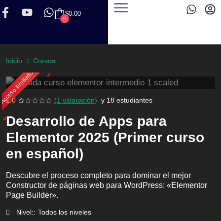
$
0.00
0
Inicio
Cursos
Acceso Ilimitado
1.0
(1 valoración)
y
18 estudiantes
Desarrollo de Apps para
Elementor 2025 (Primer curso
en español)
Descubre el proceso completo para dominar el mejor
Constructor de páginas web para WordPress: «Elementor
Page Builder».
Nivel::
Todos los niveles