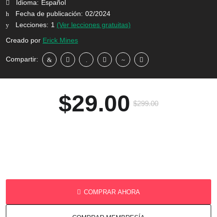
Idioma:
Español
Fecha de publicación:
02/2024
Lecciones:
1
(Ver lecciones gratuitas)
Creado por
Erick Mines
Compartir:
$29.00
$299.00
COMPRAR AHORA