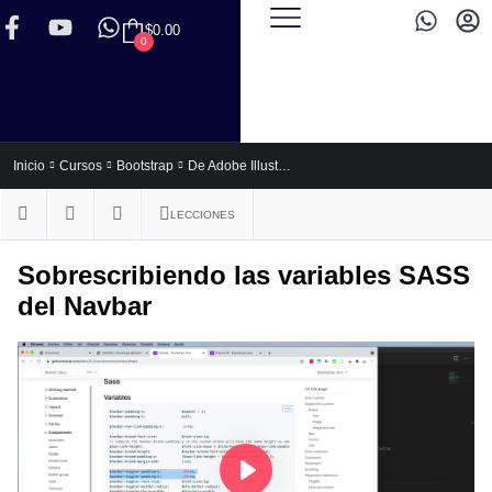
$
0.00
0
De Adobe Illustrator a Bootstrap 5: ¡De Cero hasta Experto!
Inicio
Cursos
Bootstrap
LECCIONES
Sobrescribiendo las variables SASS
del Navbar