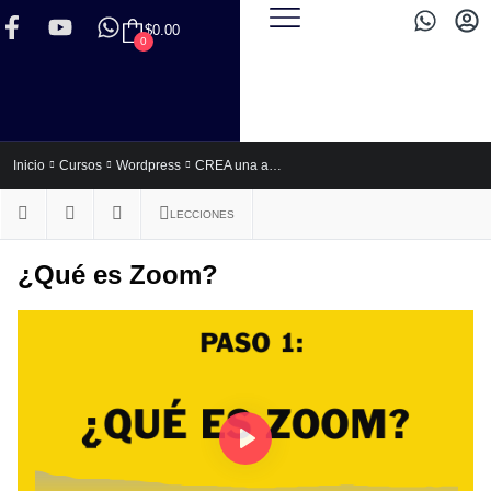
$
0.00
0
CREA una academia online EXITOSA desde CERO
Inicio
Cursos
Wordpress
LECCIONES
¿Qué es Zoom?